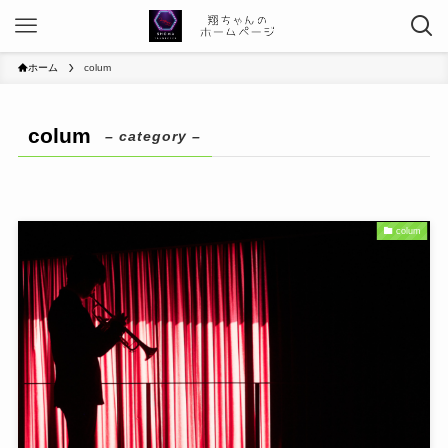
ホーム
colum
colum
– category –
colum