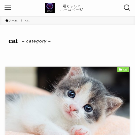
ホーム
cat
cat
– category –
cat